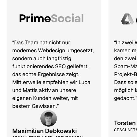
“Das Team hat nicht nur
“In zwei
modernes Webdesign umgesetzt,
kamen me
sondern auch langfristig
den zwei
funktionierendes SEO geliefert,
Spam-Mai
das echte Ergebnisse zeigt.
Projekt-B
Mittlerweile empfehlen wir Luca
Dass so 
und Mattis aktiv an unsere
möglich i
eigenen Kunden weiter, mit
gedacht.
bestem Gewissen.”
Torsten
Maximilian Debkowski
GESCHÄFT